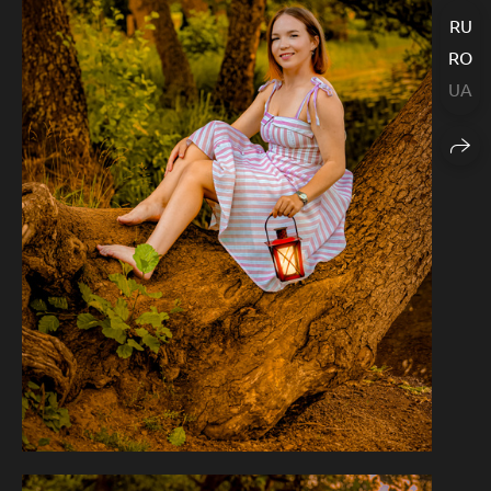
RU
RO
UA